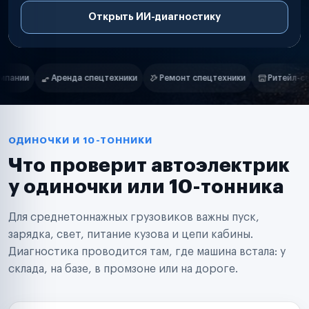
Открыть ИИ-диагностику
Нам доверяют
Частные автолюбители
ки
Ремонт спецтехники
Ритейл-сети
Управляющие компани
Маркетплейсы
Службы доставки
Логистические компании
Транспортные компании
Таксопарки
ОДИНОЧКИ И 10-ТОННИКИ
Автопарки
Что проверит автоэлектрик
Автодилеры
Сервисные центры
у одиночки или 10-тонника
Поставщики запчастей
Строительные компании
Для среднетоннажных грузовиков важны пуск,
Аренда спецтехники
Ремонт спецтехники
зарядка, свет, питание кузова и цепи кабины.
Ритейл-сети
Диагностика проводится там, где машина встала: у
Управляющие компании
склада, на базе, в промзоне или на дороге.
Страховые компании
B2B-дистрибьюторы