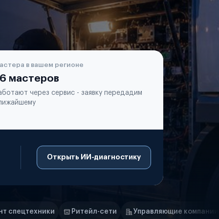
астера в вашем регионе
6 мастеров
аботают через сервис - заявку передадим
лижайшему
Открыть ИИ-диагностику
итейл-сети
Управляющие компании
Страховые комп