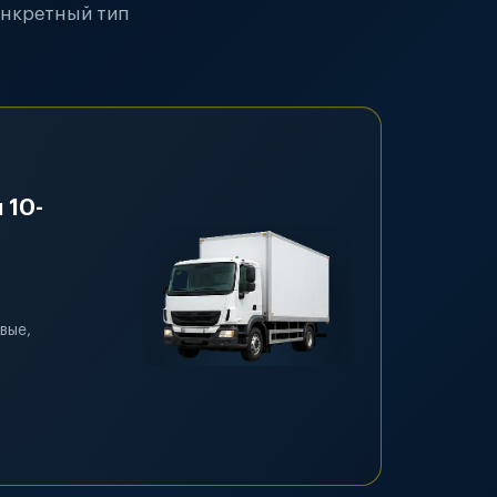
онкретный тип
 10-
вые,