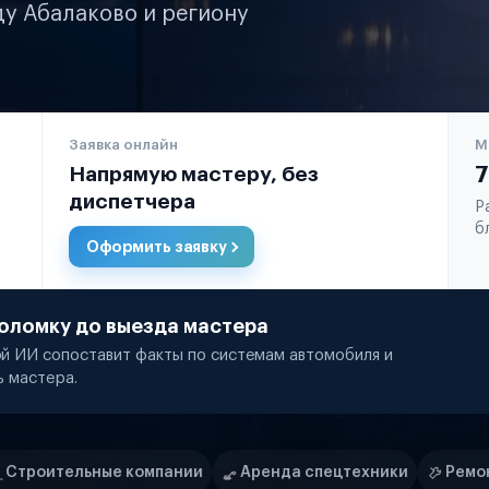
ду Абалаково и региону
Заявка онлайн
М
Напрямую мастеру, без
7
диспетчера
Р
б
Оформить заявку
оломку до выезда мастера
й ИИ сопоставит факты по системам автомобиля и
ь мастера.
ании
Аренда спецтехники
Ремонт спецтехники
Р