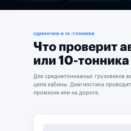
Службы доставки
Логистические компании
Транспортные компании
Таксопарки
Автопарки
Автодилеры
ОДИНОЧКИ И 10-ТОННИКИ
Сервисные центры
Что проверит а
Поставщики запчастей
Строительные компании
Аренда спецтехники
или 10-тонника
Ремонт спецтехники
Ритейл-сети
Управляющие компании
Для среднетоннажных грузовиков важ
Страховые компании
цепи кабины. Диагностика проводится
B2B-дистрибьюторы
промзоне или на дороге.