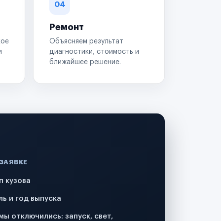
04
Ремонт
кое
Объясняем результат
и
диагностики, стоимость и
ближайшее решение.
 ЗАЯВКЕ
п кузова
ль и год выпуска
мы отключились: запуск, свет,