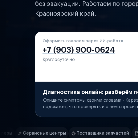
без эвакуации. Работаем по горо
Красноярский край.
Оформить голосом через ИИ-робота
+7 (903) 900-0624
Круглосуточно
Диагностика онлайн: разберём п
Опишите симптомы своими словами - Карвэ
подскажет, что проверять и о чём спросит
Нам доверяют
Частные автолюбители
 центры
Поставщики запчастей
Строительные комп
Маркетплейсы