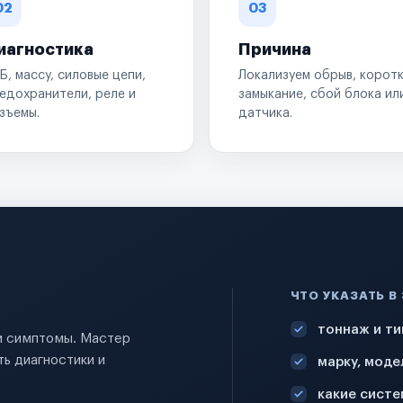
02
03
иагностика
Причина
Б, массу, силовые цепи,
Локализуем обрыв, корот
едохранители, реле и
замыкание, сбой блока ил
зъемы.
датчика.
ЧТО УКАЗАТЬ В
тоннаж и ти
 и симптомы. Мастер
ь диагностики и
марку, моде
какие систе