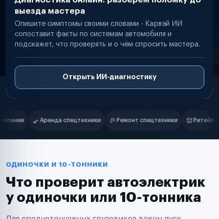
выезда мастера
Опишите симптомы своими словами - Карвэй ИИ
сопоставит факты по системам автомобиля и
подскажет, что проверять и о чём спросить мастера.
Открыть ИИ-диагностику
Нам доверяют
Частные автолюбители
ики
Ремонт спецтехники
Ритейл-сети
Управляющие компан
Маркетплейсы
Службы доставки
Логистические компании
Транспортные компании
Таксопарки
ОДИНОЧКИ И 10-ТОННИКИ
Автопарки
Что проверит автоэлектрик
Автодилеры
Сервисные центры
у одиночки или 10-тонника
Поставщики запчастей
Строительные компании