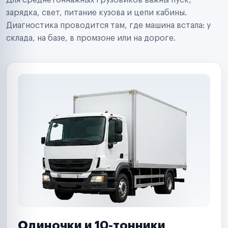
Для среднетоннажных грузовиков важны пуск,
Аренда спецтехники
Ремонт спецтехники
зарядка, свет, питание кузова и цепи кабины.
Ритейл-сети
Диагностика проводится там, где машина встала: у
Управляющие компании
склада, на базе, в промзоне или на дороге.
Страховые компании
B2B-дистрибьюторы
Одиночки и 10-тонники