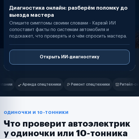
Диагностика онлайн: разберём поломку до
выезда мастера
Опишите симптомы своими словами - Карвэй ИИ
сопоставит факты по системам автомобиля и
подскажет, что проверять и о чём спросить мастера.
Открыть ИИ-диагностику
Нам доверяют
Частные автолюбители
и
Ремонт спецтехники
Ритейл-сети
Управляющие компании
Маркетплейсы
Службы доставки
Логистические компании
Транспортные компании
Таксопарки
ОДИНОЧКИ И 10-ТОННИКИ
Автопарки
Что проверит автоэлектрик
Автодилеры
Сервисные центры
у одиночки или 10-тонника
Поставщики запчастей