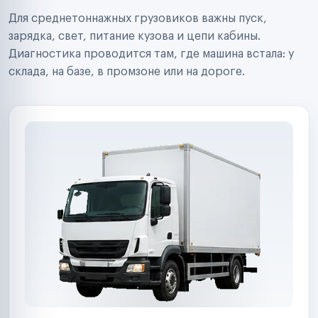
Строительные компании
Для среднетоннажных грузовиков важны пуск,
Аренда спецтехники
Ремонт спецтехники
зарядка, свет, питание кузова и цепи кабины.
Ритейл-сети
Диагностика проводится там, где машина встала: у
Управляющие компании
склада, на базе, в промзоне или на дороге.
Страховые компании
B2B-дистрибьюторы