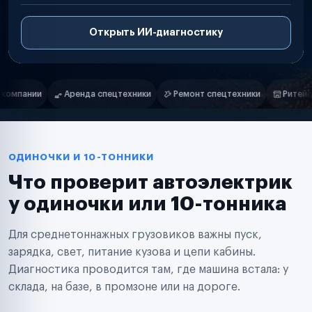
Открыть ИИ-диагностику
Нам доверяют
Частные автолюбители
ки
Ремонт спецтехники
Ритейл-сети
Управляющие компани
Маркетплейсы
Службы доставки
Логистические компании
Транспортные компании
Таксопарки
ОДИНОЧКИ И 10-ТОННИКИ
Автопарки
Что проверит автоэлектрик
Автодилеры
Сервисные центры
у одиночки или 10-тонника
Поставщики запчастей
Строительные компании
Для среднетоннажных грузовиков важны пуск,
Аренда спецтехники
Ремонт спецтехники
зарядка, свет, питание кузова и цепи кабины.
Ритейл-сети
Диагностика проводится там, где машина встала: у
Управляющие компании
склада, на базе, в промзоне или на дороге.
Страховые компании
B2B-дистрибьюторы