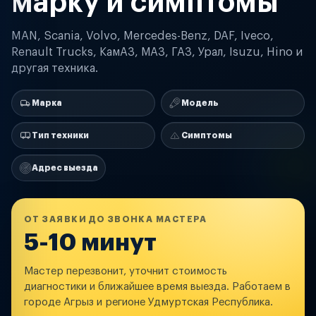
марку и симптомы
MAN, Scania, Volvo, Mercedes-Benz, DAF, Iveco,
Renault Trucks, КамАЗ, МАЗ, ГАЗ, Урал, Isuzu, Hino и
другая техника.
Марка
Модель
Тип техники
Симптомы
Адрес выезда
ОТ ЗАЯВКИ ДО ЗВОНКА МАСТЕРА
5-10 минут
Мастер перезвонит, уточнит стоимость
диагностики и ближайшее время выезда. Работаем в
городе Агрыз и регионе Удмуртская Республика.