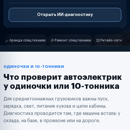
Открыть ИИ-диагностику
Нам доверяют
Частные автолюбители
Ремонт спецтехники
Ритейл-сети
Управляющие компании
С
Маркетплейсы
Службы доставки
Логистические компании
Транспортные компании
Таксопарки
ОДИНОЧКИ И 10-ТОННИКИ
Автопарки
Что проверит автоэлектрик
Автодилеры
Сервисные центры
у одиночки или 10-тонника
Поставщики запчастей
Строительные компании
Для среднетоннажных грузовиков важны пуск,
Аренда спецтехники
Ремонт спецтехники
зарядка, свет, питание кузова и цепи кабины.
Ритейл-сети
Диагностика проводится там, где машина встала: у
Управляющие компании
склада, на базе, в промзоне или на дороге.
Страховые компании
B2B-дистрибьюторы