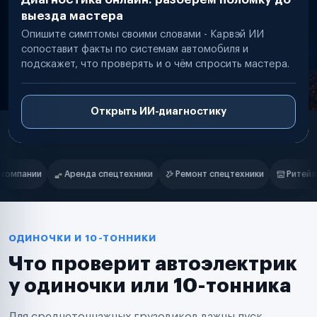
выезда мастера
Опишите симптомы своими словами - Карвэй ИИ
сопоставит факты по системам автомобиля и
подскажет, что проверять и о чём спросить мастера.
Открыть ИИ-диагностику
Нам доверяют
Частные автолюбители
ки
Ремонт спецтехники
Ритейл-сети
Управляющие компани
Маркетплейсы
Службы доставки
Логистические компании
Транспортные компании
Таксопарки
ОДИНОЧКИ И 10-ТОННИКИ
Автопарки
Что проверит автоэлектрик
Автодилеры
Сервисные центры
у одиночки или 10-тонника
Поставщики запчастей
Строительные компании