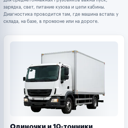
Для среднетоннажных грузовиков важны пуск,
Аренда спецтехники
Ремонт спецтехники
зарядка, свет, питание кузова и цепи кабины.
Ритейл-сети
Диагностика проводится там, где машина встала: у
Управляющие компании
склада, на базе, в промзоне или на дороге.
Страховые компании
B2B-дистрибьюторы
Одиночки и 10-тонники