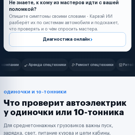
Не знаете, к кому из мастеров идти с вашей
поломкой?
Опишите симптомы своими словами - Карвэй ИИ
разберёт их по системам автомобиля и подскажет,
что проверять и о чём спросить мастера.
Диагностика онлайн
Нам доверяют
Частные автолюбители
ики
Ремонт спецтехники
Ритейл-сети
Управляющие компан
Маркетплейсы
Службы доставки
Логистические компании
Транспортные компании
Таксопарки
ОДИНОЧКИ И 10-ТОННИКИ
Автопарки
Что проверит автоэлектрик
Автодилеры
Сервисные центры
у одиночки или 10-тонника
Поставщики запчастей
Строительные компании
Для среднетоннажных грузовиков важны пуск,
Аренда спецтехники
Ремонт спецтехники
зарядка, свет, питание кузова и цепи кабины.