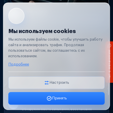
Ошибки ЭБУ
Считаем и расшифруем ошибки, устраним причины
и сбросим их.
Мы используем cookies
Мы используем файлы cookie, чтобы улучшить работу
сайта и анализировать трафик. Продолжая
пользоваться сайтом, вы соглашаетесь с их
Чат с механиком
использованием.
Подробнее
Настроить
Принять
Короткое замыкание
Обнаружим место замыкания, восстановим