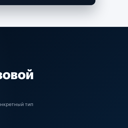
зовой
онкретный тип