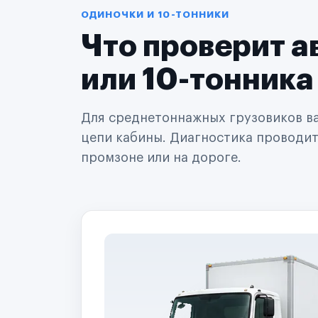
Автодилеры
ОДИНОЧКИ И 10-ТОННИКИ
Сервисные центры
Что проверит а
Поставщики запчастей
Строительные компании
Аренда спецтехники
или 10-тонника
Ремонт спецтехники
Ритейл-сети
Управляющие компании
Для среднетоннажных грузовиков важ
Страховые компании
цепи кабины. Диагностика проводится
B2B-дистрибьюторы
промзоне или на дороге.