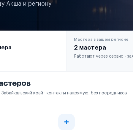
ду Акша и региону
Мастера в вашем регионе
чера
2 мастера
Работают через сервис - з
астеров
 Забайкальский край · контакты напрямую, без посредников