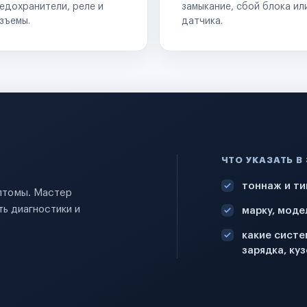
едохранители, реле и
замыкание, сбой блока ил
зъемы.
датчика.
ЧТО УКАЗАТЬ В
тоннаж и ти
мптомы. Мастер
ь диагностики и
марку, моде
какие систе
зарядка, куз