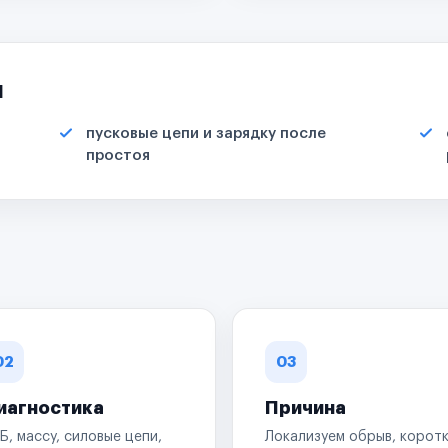
я
пусковые цепи и зарядку после
простоя
02
03
иагностика
Причина
Б, массу, силовые цепи,
Локализуем обрыв, корот