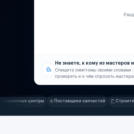
Разд
Не знаете, к кому из мастеров
Опишите симптомы своими словами -
проверять и о чём спросить мастера
Нам доверяют
Частные автолюбители
Поставщики запчастей
Строительные компании
Маркетплейсы
Службы доставки
Логистические компании
Транспортные компании
Таксопарки
Автопарки