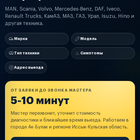
MAN, Scania, Volvo, Mercedes-Benz, DAF, Iveco,
Renault Trucks, КамАЗ, МАЗ, ГАЗ, Урал, Isuzu, Hino и
другая техника.
Марка
Модель
Тип техники
Симптомы
Адрес выезда
ОТ ЗАЯВКИ ДО ЗВОНКА МАСТЕРА
5-10 минут
Мастер перезвонит, уточнит стоимость
диагностики и ближайшее время выезда. Работаем в
городе Ак-Булак и регионе Иссык-Кульская область.