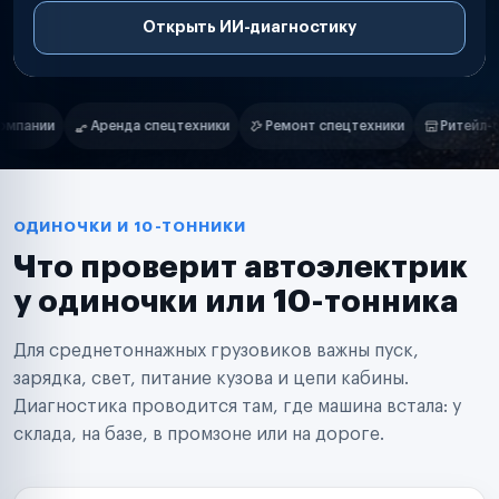
Открыть ИИ-диагностику
Нам доверяют
Частные автолюбители
и
Ремонт спецтехники
Ритейл-сети
Управляющие компании
Маркетплейсы
Службы доставки
Логистические компании
Транспортные компании
Таксопарки
ОДИНОЧКИ И 10-ТОННИКИ
Автопарки
Что проверит автоэлектрик
Автодилеры
Сервисные центры
у одиночки или 10-тонника
Поставщики запчастей
Строительные компании
Для среднетоннажных грузовиков важны пуск,
Аренда спецтехники
Ремонт спецтехники
зарядка, свет, питание кузова и цепи кабины.
Ритейл-сети
Диагностика проводится там, где машина встала: у
Управляющие компании
склада, на базе, в промзоне или на дороге.
Страховые компании
B2B-дистрибьюторы