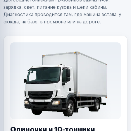
Для среднетоннажных грузовиков важны пуск,
Аренда спецтехники
Ремонт спецтехники
зарядка, свет, питание кузова и цепи кабины.
Ритейл-сети
Диагностика проводится там, где машина встала: у
Управляющие компании
склада, на базе, в промзоне или на дороге.
Страховые компании
B2B-дистрибьюторы
Одиночки и 10-тонники