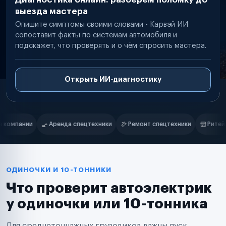
выезда мастера
Опишите симптомы своими словами - Карвэй ИИ
сопоставит факты по системам автомобиля и
подскажет, что проверять и о чём спросить мастера.
Открыть ИИ-диагностику
Нам доверяют
Частные автолюбители
ики
Ремонт спецтехники
Ритейл-сети
Управляющие компан
Маркетплейсы
Службы доставки
Логистические компании
Транспортные компании
Таксопарки
ОДИНОЧКИ И 10-ТОННИКИ
Автопарки
Что проверит автоэлектрик
Автодилеры
Сервисные центры
у одиночки или 10-тонника
Поставщики запчастей
Строительные компании