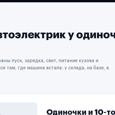
втоэлектрик у одино
ны пуск, зарядка, свет, питание кузова и
 там, где машина встала: у склада, на базе, в
Одиночки и 10-т