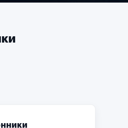
чки
онники