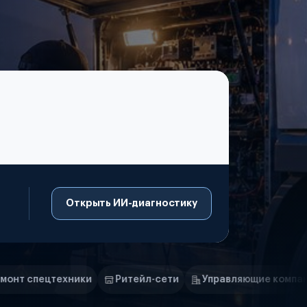
Открыть ИИ-диагностику
Ритейл-сети
Управляющие компании
Страховые к