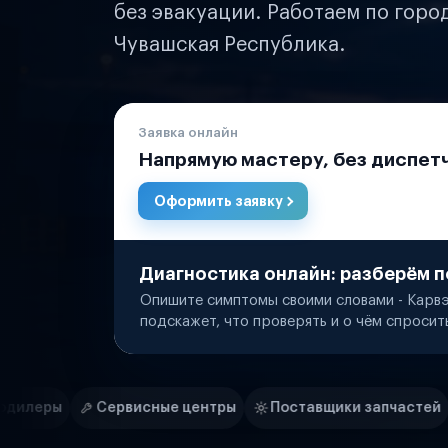
без эвакуации. Работаем по горо
Чувашская Республика.
Заявка онлайн
Напрямую мастеру, без диспет
Оформить заявку
Диагностика онлайн: разберём п
Опишите симптомы своими словами - Карвэ
подскажет, что проверять и о чём спросит
Нам доверяют
Частные автолюбители
ные центры
Поставщики запчастей
Строительные к
Маркетплейсы
Службы доставки