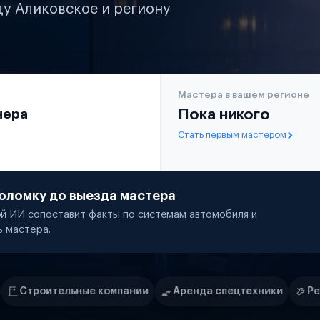
ду Аликовское и региону
Мастера в вашем регионе
чера
Пока никого
Стать первым мастером
оломку до выезда мастера
й ИИ сопоставит факты по системам автомобиля и
ь мастера.
омпании
Аренда спецтехники
Ремонт спецтехники