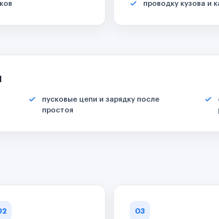
ков
проводку кузова и 
я
пусковые цепи и зарядку после
простоя
02
03