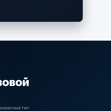
зовой
онкретный тип