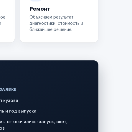
Ремонт
кое
Объясняем результат
и
диагностики, стоимость и
ближайшее решение.
 ЗАЯВКЕ
п кузова
ль и год выпуска
мы отключились: запуск, свет,
ов