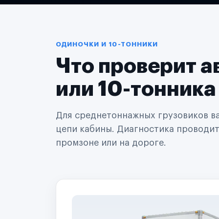
Логистические компании
Транспортные компании
Таксопарки
Автопарки
Автодилеры
ОДИНОЧКИ И 10-ТОННИКИ
Сервисные центры
Что проверит а
Поставщики запчастей
Строительные компании
Аренда спецтехники
или 10-тонника
Ремонт спецтехники
Ритейл-сети
Управляющие компании
Для среднетоннажных грузовиков важ
Страховые компании
цепи кабины. Диагностика проводится
B2B-дистрибьюторы
промзоне или на дороге.