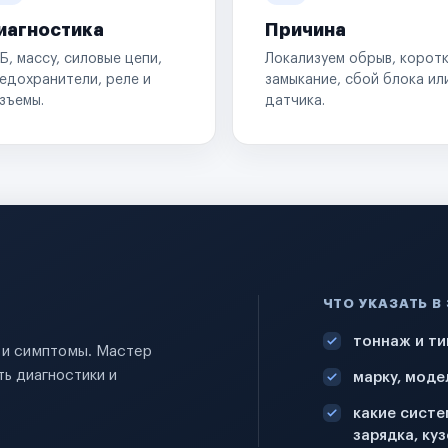
иагностика
Причина
Б, массу, силовые цепи,
Локализуем обрыв, корот
едохранители, реле и
замыкание, сбой блока ил
зъемы.
датчика.
ЧТО УКАЗАТЬ В
тоннаж и ти
и и симптомы. Мастер
ь диагностики и
марку, моде
какие систе
зарядка, куз