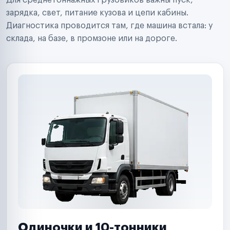
Для среднетоннажных грузовиков важны пуск,
Аренда спецтехники
Ремонт спецтехники
зарядка, свет, питание кузова и цепи кабины.
Ритейл-сети
Диагностика проводится там, где машина встала: у
Управляющие компании
склада, на базе, в промзоне или на дороге.
Страховые компании
B2B-дистрибьюторы
Одиночки и 10-тонники