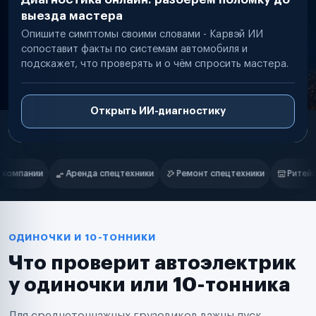
выезда мастера
Опишите симптомы своими словами - Карвэй ИИ
сопоставит факты по системам автомобиля и
подскажет, что проверять и о чём спросить мастера.
Открыть ИИ-диагностику
Нам доверяют
Частные автолюбители
ки
Ремонт спецтехники
Ритейл-сети
Управляющие компани
Маркетплейсы
Службы доставки
Логистические компании
Транспортные компании
Таксопарки
ОДИНОЧКИ И 10-ТОННИКИ
Автопарки
Что проверит автоэлектрик
Автодилеры
Сервисные центры
у одиночки или 10-тонника
Поставщики запчастей
Строительные компании