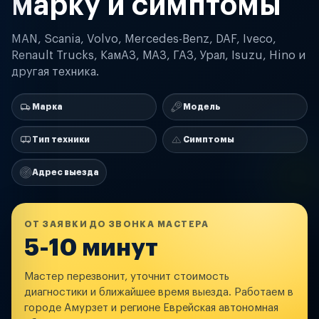
марку и симптомы
MAN, Scania, Volvo, Mercedes-Benz, DAF, Iveco,
Renault Trucks, КамАЗ, МАЗ, ГАЗ, Урал, Isuzu, Hino и
другая техника.
Марка
Модель
Тип техники
Симптомы
Адрес выезда
ОТ ЗАЯВКИ ДО ЗВОНКА МАСТЕРА
5-10 минут
Мастер перезвонит, уточнит стоимость
диагностики и ближайшее время выезда. Работаем в
городе Амурзет и регионе Еврейская автономная