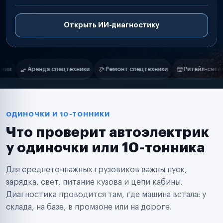
Открыть ИИ-диагностику
Нам доверяют
Частные автолюбители
Ремонт спецтехники
Ритейл-сети
Управляющие компании
Маркетплейсы
Службы доставки
Логистические компании
Транспортные компании
Таксопарки
ОДИНОЧКИ И 10-ТОННИКИ
Автопарки
Что проверит автоэлектрик
Автодилеры
Сервисные центры
у одиночки или 10-тонника
Поставщики запчастей
Строительные компании
Для среднетоннажных грузовиков важны пуск,
Аренда спецтехники
Ремонт спецтехники
зарядка, свет, питание кузова и цепи кабины.
Ритейл-сети
Диагностика проводится там, где машина встала: у
Управляющие компании
склада, на базе, в промзоне или на дороге.
Страховые компании
B2B-дистрибьюторы