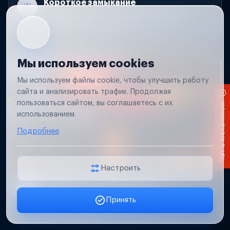
Короткое замыкание
Обнаружим место замыкания, восстановим
проводку и защиту цепей.
Мы используем cookies
Мы используем файлы cookie, чтобы улучшить работу
сайта и анализировать трафик. Продолжая
пользоваться сайтом, вы соглашаетесь с их
Чат с механиком
использованием.
Подробнее
Настроить
Не работает свет прицепа
Принять
Проверим проводку и разъемы, восстановим
Заявка онлайн
освещение прицепа.