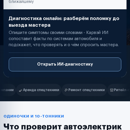
ближайшему
Диагностика онлайн: разберём поломку до
выезда мастера
Опишите симптомы своими словами - Карвэй ИИ
сопоставит факты по системам автомобиля и
подскажет, что проверять и о чём спросить мастера.
Открыть ИИ-диагностику
Нам доверяют
Частные автолюбители
Ремонт спецтехники
Ритейл-сети
Управляющие компании
Маркетплейсы
Службы доставки
Логистические компании
Транспортные компании
Таксопарки
ОДИНОЧКИ И 10-ТОННИКИ
Автопарки
Что проверит автоэлектрик
Автодилеры