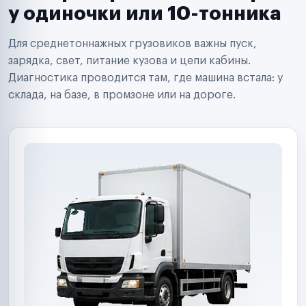
Сервисные центры
у одиночки или 10-тонника
Поставщики запчастей
Строительные компании
Для среднетоннажных грузовиков важны пуск,
Аренда спецтехники
Ремонт спецтехники
зарядка, свет, питание кузова и цепи кабины.
Ритейл-сети
Диагностика проводится там, где машина встала: у
Управляющие компании
склада, на базе, в промзоне или на дороге.
Страховые компании
B2B-дистрибьюторы