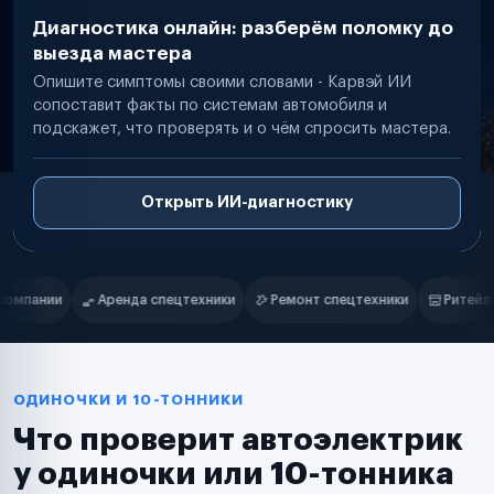
Диагностика онлайн: разберём поломку до
выезда мастера
Опишите симптомы своими словами - Карвэй ИИ
сопоставит факты по системам автомобиля и
подскажет, что проверять и о чём спросить мастера.
Открыть ИИ-диагностику
Нам доверяют
Частные автолюбители
и
Ремонт спецтехники
Ритейл-сети
Управляющие компании
Маркетплейсы
Службы доставки
Логистические компании
Транспортные компании
Таксопарки
ОДИНОЧКИ И 10-ТОННИКИ
Автопарки
Что проверит автоэлектрик
Автодилеры
Сервисные центры
у одиночки или 10-тонника
Поставщики запчастей