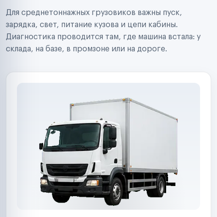
Строительные компании
Для среднетоннажных грузовиков важны пуск,
Аренда спецтехники
Ремонт спецтехники
зарядка, свет, питание кузова и цепи кабины.
Ритейл-сети
Диагностика проводится там, где машина встала: у
Управляющие компании
склада, на базе, в промзоне или на дороге.
Страховые компании
B2B-дистрибьюторы