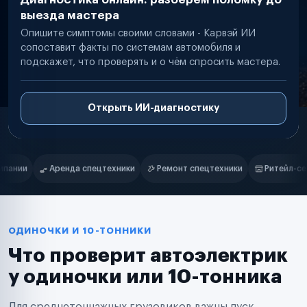
выезда мастера
Опишите симптомы своими словами - Карвэй ИИ
сопоставит факты по системам автомобиля и
подскажет, что проверять и о чём спросить мастера.
Открыть ИИ-диагностику
Нам доверяют
Частные автолюбители
и
Ремонт спецтехники
Ритейл-сети
Управляющие компании
Маркетплейсы
Службы доставки
Логистические компании
Транспортные компании
Таксопарки
ОДИНОЧКИ И 10-ТОННИКИ
Автопарки
Что проверит автоэлектрик
Автодилеры
Сервисные центры
у одиночки или 10-тонника
Поставщики запчастей
Строительные компании