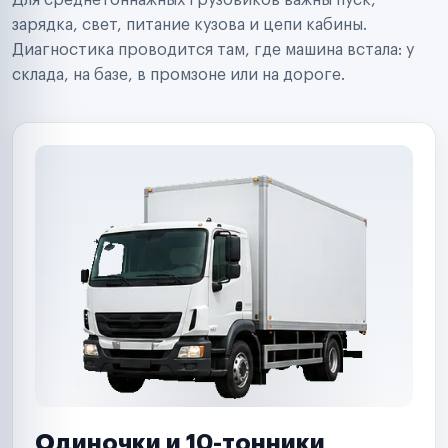
Для среднетоннажных грузовиков важны пуск,
Аренда спецтехники
Ремонт спецтехники
зарядка, свет, питание кузова и цепи кабины.
Ритейл-сети
Диагностика проводится там, где машина встала: у
Управляющие компании
склада, на базе, в промзоне или на дороге.
Страховые компании
B2B-дистрибьюторы
Одиночки и 10-тонники