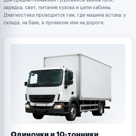
Для среднетоннажных грузовиков важны пуск,
Аренда спецтехники
Ремонт спецтехники
зарядка, свет, питание кузова и цепи кабины.
Ритейл-сети
Диагностика проводится там, где машина встала: у
Управляющие компании
склада, на базе, в промзоне или на дороге.
Страховые компании
B2B-дистрибьюторы
Одиночки и 10-тонники