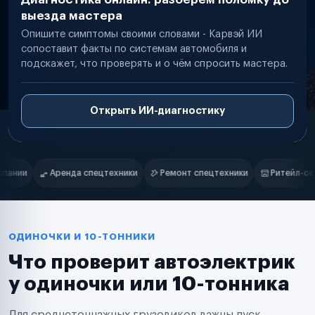
выезда мастера
Опишите симптомы своими словами - Карвэй ИИ
сопоставит факты по системам автомобиля и
подскажет, что проверять и о чём спросить мастера.
Открыть ИИ-диагностику
Нам доверяют
Частные автолюбители
Ремонт спецтехники
Ритейл-сети
Управляющие компании
Маркетплейсы
Службы доставки
Логистические компании
Транспортные компании
Таксопарки
ОДИНОЧКИ И 10-ТОННИКИ
Автопарки
Что проверит автоэлектрик
Автодилеры
Сервисные центры
у одиночки или 10-тонника
Поставщики запчастей
Строительные компании