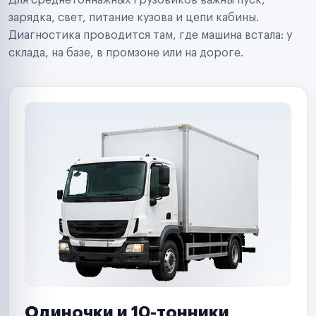
Для среднетоннажных грузовиков важны пуск,
Аренда спецтехники
Ремонт спецтехники
зарядка, свет, питание кузова и цепи кабины.
Ритейл-сети
Диагностика проводится там, где машина встала: у
Управляющие компании
склада, на базе, в промзоне или на дороге.
Страховые компании
B2B-дистрибьюторы
Одиночки и 10-тонники