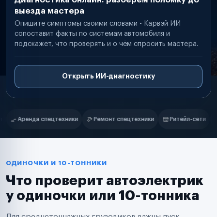
выезда мастера
Опишите симптомы своими словами - Карвэй ИИ
сопоставит факты по системам автомобиля и
подскажет, что проверять и о чём спросить мастера.
Открыть ИИ-диагностику
Нам доверяют
Частные автолюбители
Ремонт спецтехники
Ритейл-сети
Управляющие компании
С
Маркетплейсы
Службы доставки
Логистические компании
Транспортные компании
Таксопарки
ОДИНОЧКИ И 10-ТОННИКИ
Автопарки
Что проверит автоэлектрик
Автодилеры
Сервисные центры
у одиночки или 10-тонника
Поставщики запчастей
Строительные компании