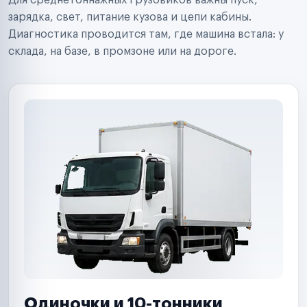
Для среднетоннажных грузовиков важны пуск,
Аренда спецтехники
Ремонт спецтехники
зарядка, свет, питание кузова и цепи кабины.
Ритейл-сети
Диагностика проводится там, где машина встала: у
Управляющие компании
склада, на базе, в промзоне или на дороге.
Страховые компании
B2B-дистрибьюторы
Одиночки и 10-тонники