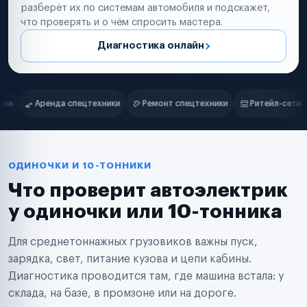
разберёт их по системам автомобиля и подскажет,
что проверять и о чём спросить мастера.
Диагностика онлайн
Нам доверяют
Частные автолюбители
Ремонт спецтехники
Ритейл-сети
Управляющие компании
Маркетплейсы
Службы доставки
Логистические компании
Транспортные компании
Таксопарки
ОДИНОЧКИ И 10-ТОННИКИ
Автопарки
Что проверит автоэлектрик
Автодилеры
Сервисные центры
у одиночки или 10-тонника
Поставщики запчастей
Строительные компании
Для среднетоннажных грузовиков важны пуск,
Аренда спецтехники
Ремонт спецтехники
зарядка, свет, питание кузова и цепи кабины.
Ритейл-сети
Диагностика проводится там, где машина встала: у
Управляющие компании
склада, на базе, в промзоне или на дороге.
Страховые компании