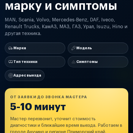
марку и симптомы
MAN, Scania, Volvo, Mercedes-Benz, DAF, Iveco,
Renault Trucks, КамАЗ, МАЗ, ГАЗ, Урал, Isuzu, Hino и
другая техника.
Марка
Модель
Тип техники
Симптомы
Адрес выезда
ОТ ЗАЯВКИ ДО ЗВОНКА МАСТЕРА
5-10 минут
Мастер перезвонит, уточнит стоимость
диагностики и ближайшее время выезда. Работаем в
городе Анучино и регионе Приморский край.