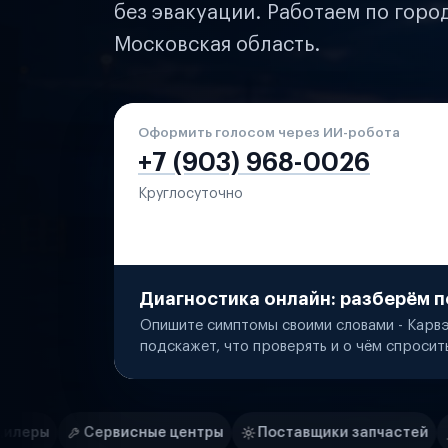
без эвакуации. Работаем по горо
Московская область.
Оформить голосом через ИИ-робота
+7 (903) 968-0026
Круглосуточно
Диагностика онлайн: разберём п
Опишите симптомы своими словами - Карвэ
подскажет, что проверять и о чём спросит
Нам доверяют
Частные автолюбители
ые центры
Поставщики запчастей
Строительные ко
Маркетплейсы