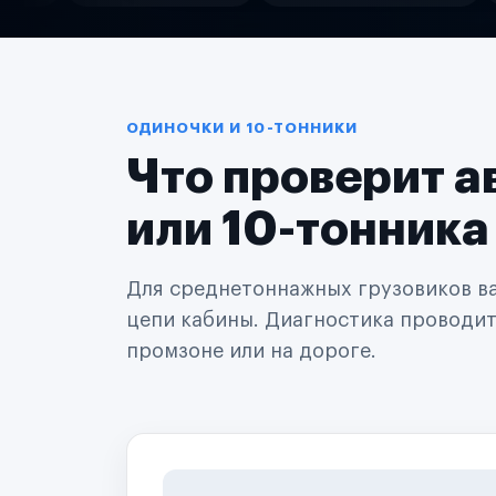
Службы доставки
Логистические компании
Транспортные компании
Таксопарки
Автопарки
Автодилеры
ОДИНОЧКИ И 10-ТОННИКИ
Сервисные центры
Что проверит а
Поставщики запчастей
Строительные компании
Аренда спецтехники
или 10-тонника
Ремонт спецтехники
Ритейл-сети
Управляющие компании
Для среднетоннажных грузовиков важ
Страховые компании
цепи кабины. Диагностика проводится
B2B-дистрибьюторы
промзоне или на дороге.