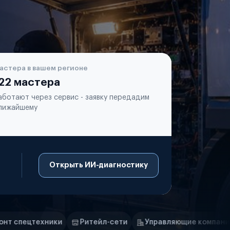
астера в вашем регионе
22 мастера
аботают через сервис - заявку передадим
лижайшему
Открыть ИИ-диагностику
Ритейл-сети
Управляющие компании
Страховые ко