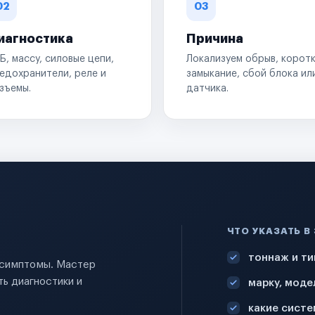
02
03
иагностика
Причина
Б, массу, силовые цепи,
Локализуем обрыв, корот
едохранители, реле и
замыкание, сбой блока ил
зъемы.
датчика.
ЧТО УКАЗАТЬ В
тоннаж и ти
и симптомы. Мастер
ь диагностики и
марку, моде
какие систе