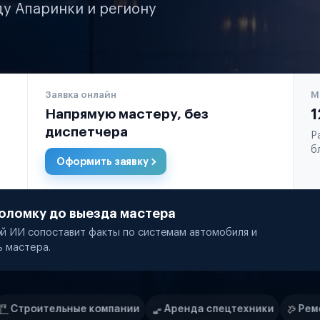
ду Апаринки и региону
Заявка онлайн
М
Напрямую мастеру, без
1
диспетчера
Р
б
Оформить заявку
оломку до выезда мастера
й ИИ сопоставит факты по системам автомобиля и
ь мастера.
мпании
Аренда спецтехники
Ремонт спецтехники