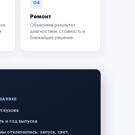
04
Ремонт
кое
Объясняем результат
и
диагностики, стоимость и
ближайшее решение.
 ЗАЯВКЕ
п кузова
ль и год выпуска
мы отключились: запуск, свет,