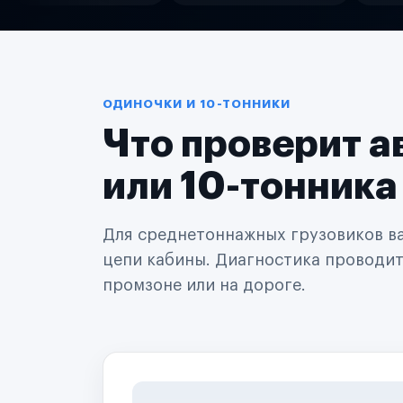
Службы доставки
Логистические компании
Транспортные компании
Таксопарки
Автопарки
Автодилеры
ОДИНОЧКИ И 10-ТОННИКИ
Сервисные центры
Что проверит а
Поставщики запчастей
Строительные компании
Аренда спецтехники
или 10-тонника
Ремонт спецтехники
Ритейл-сети
Управляющие компании
Для среднетоннажных грузовиков важ
Страховые компании
цепи кабины. Диагностика проводится
B2B-дистрибьюторы
промзоне или на дороге.