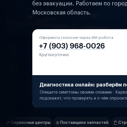
без эвакуации. Работаем по горо
Московская область.
Оформить голосом через ИИ-робота
+7 (903) 968-0026
Круглосуточно
Диагностика онлайн: разберём п
Опишите симптомы своими словами - Карвэ
подскажет, что проверять и о чём спросит
Нам доверяют
Частные автолюбители
нтры
Поставщики запчастей
Строительные компани
Маркетплейсы