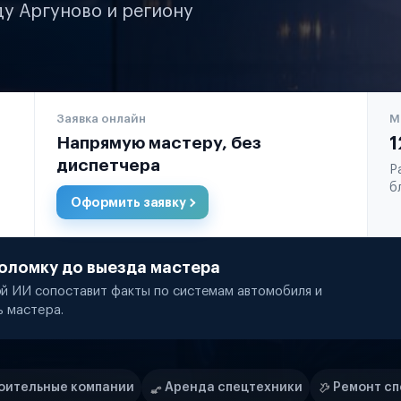
ду Аргуново и региону
Заявка онлайн
М
Напрямую мастеру, без
1
диспетчера
Р
б
Оформить заявку
оломку до выезда мастера
й ИИ сопоставит факты по системам автомобиля и
ь мастера.
и
Аренда спецтехники
Ремонт спецтехники
Рите