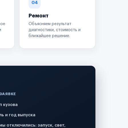
04
Ремонт
кое
Объясняем результат
и
диагностики, стоимость и
ближайшее решение.
 ЗАЯВКЕ
п кузова
ль и год выпуска
мы отключились: запуск, свет,