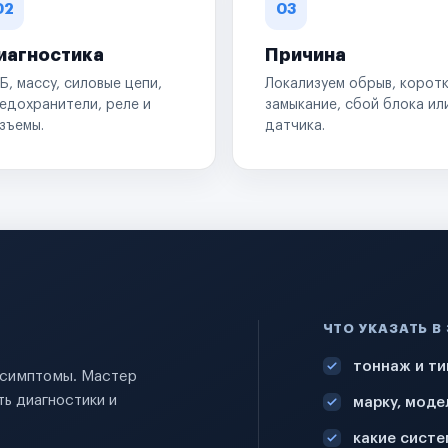
02
03
иагностика
Причина
Б, массу, силовые цепи,
Локализуем обрыв, корот
едохранители, реле и
замыкание, сбой блока ил
зъемы.
датчика.
ЧТО УКАЗАТЬ В
тоннаж и ти
и симптомы. Мастер
ь диагностики и
марку, моде
какие систе