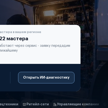
астера в вашем регионе
22 мастера
аботают через сервис - заявку передадим
лижайшему
Открыть ИИ-диагностику
йл-сети
Управляющие компании
Страховые компани