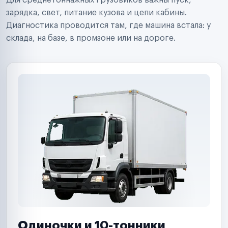
Для среднетоннажных грузовиков важны пуск,
Аренда спецтехники
Ремонт спецтехники
зарядка, свет, питание кузова и цепи кабины.
Ритейл-сети
Диагностика проводится там, где машина встала: у
Управляющие компании
склада, на базе, в промзоне или на дороге.
Страховые компании
B2B-дистрибьюторы
Одиночки и 10-тонники