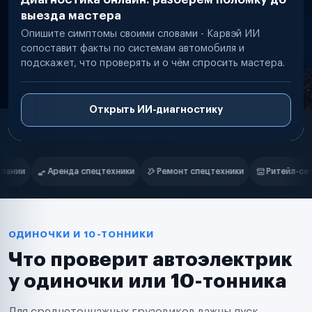
выезда мастера
Опишите симптомы своими словами - Карвэй ИИ
сопоставит факты по системам автомобиля и
подскажет, что проверять и о чём спросить мастера.
Открыть ИИ-диагностику
Нам доверяют
Частные автолюбители
Ремонт спецтехники
Ритейл-сети
Управляющие компании
Маркетплейсы
Службы доставки
Логистические компании
Транспортные компании
Таксопарки
ОДИНОЧКИ И 10-ТОННИКИ
Автопарки
Что проверит автоэлектрик
Автодилеры
Сервисные центры
у одиночки или 10-тонника
Поставщики запчастей
Строительные компании