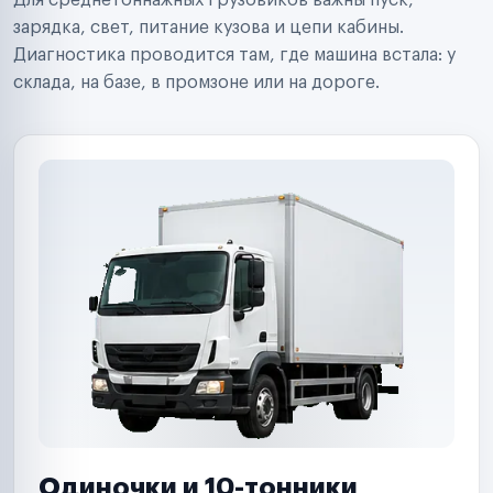
Для среднетоннажных грузовиков важны пуск,
Аренда спецтехники
Ремонт спецтехники
зарядка, свет, питание кузова и цепи кабины.
Ритейл-сети
Диагностика проводится там, где машина встала: у
Управляющие компании
склада, на базе, в промзоне или на дороге.
Страховые компании
B2B-дистрибьюторы
Одиночки и 10-тонники