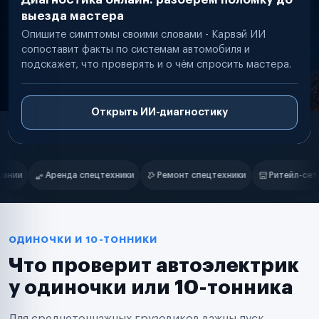
выезда мастера
Опишите симптомы своими словами - Карвэй ИИ
сопоставит факты по системам автомобиля и
подскажет, что проверять и о чём спросить мастера.
Открыть ИИ-диагностику
Нам доверяют
Частные автолюбители
Ремонт спецтехники
Ритейл-сети
Управляющие компании
Маркетплейсы
Службы доставки
Логистические компании
Транспортные компании
Таксопарки
ОДИНОЧКИ И 10-ТОННИКИ
Автопарки
Что проверит автоэлектрик
Автодилеры
Сервисные центры
у одиночки или 10-тонника
Поставщики запчастей
Строительные компании