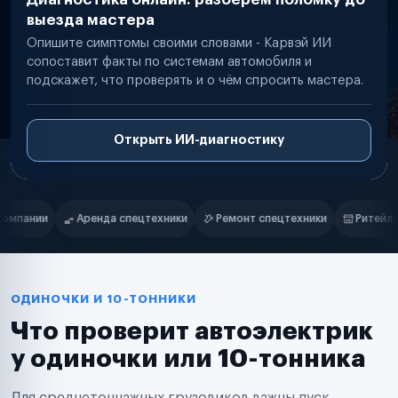
выезда мастера
Опишите симптомы своими словами - Карвэй ИИ
сопоставит факты по системам автомобиля и
подскажет, что проверять и о чём спросить мастера.
Открыть ИИ-диагностику
Нам доверяют
Частные автолюбители
и
Ремонт спецтехники
Ритейл-сети
Управляющие компании
Маркетплейсы
Службы доставки
Логистические компании
Транспортные компании
Таксопарки
ОДИНОЧКИ И 10-ТОННИКИ
Автопарки
Что проверит автоэлектрик
Автодилеры
Сервисные центры
у одиночки или 10-тонника
Поставщики запчастей
Строительные компании