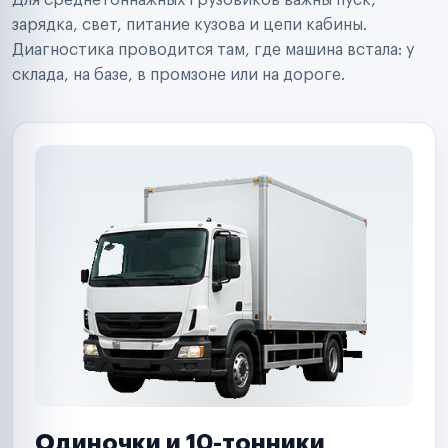
Для среднетоннажных грузовиков важны пуск,
Аренда спецтехники
Ремонт спецтехники
зарядка, свет, питание кузова и цепи кабины.
Ритейл-сети
Диагностика проводится там, где машина встала: у
Управляющие компании
склада, на базе, в промзоне или на дороге.
Страховые компании
B2B-дистрибьюторы
Одиночки и 10-тонники