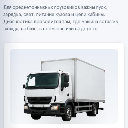
Строительные компании
Для среднетоннажных грузовиков важны пуск,
Аренда спецтехники
Ремонт спецтехники
зарядка, свет, питание кузова и цепи кабины.
Ритейл-сети
Диагностика проводится там, где машина встала: у
Управляющие компании
склада, на базе, в промзоне или на дороге.
Страховые компании
B2B-дистрибьюторы