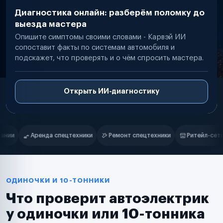
Диагностика онлайн: разберём поломку до
выезда мастера
Опишите симптомы своими словами - Карвэй ИИ
сопоставит факты по системам автомобиля и
подскажет, что проверять и о чём спросить мастера.
Открыть ИИ-диагностику
Нам доверяют
Частные автолюбители
Ремонт спецтехники
Ритейл-сети
Управляющие компании
Маркетплейсы
Службы доставки
Логистические компании
Транспортные компании
Таксопарки
ОДИНОЧКИ И 10-ТОННИКИ
Автопарки
Что проверит автоэлектрик
Автодилеры
Сервисные центры
у одиночки или 10-тонника
Поставщики запчастей