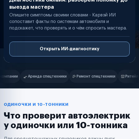
выезда мастера
Опишите симптомы своими словами - Карвэй ИИ
сопоставит факты по системам автомобиля и
подскажет, что проверять и о чём спросить мастера.
Открыть ИИ-диагностику
Нам доверяют
Частные автолюбители
и
Ремонт спецтехники
Ритейл-сети
Управляющие компании
Маркетплейсы
Службы доставки
Логистические компании
Транспортные компании
Таксопарки
ОДИНОЧКИ И 10-ТОННИКИ
Автопарки
Что проверит автоэлектрик
Автодилеры
Сервисные центры
у одиночки или 10-тонника
Поставщики запчастей
Строительные компании