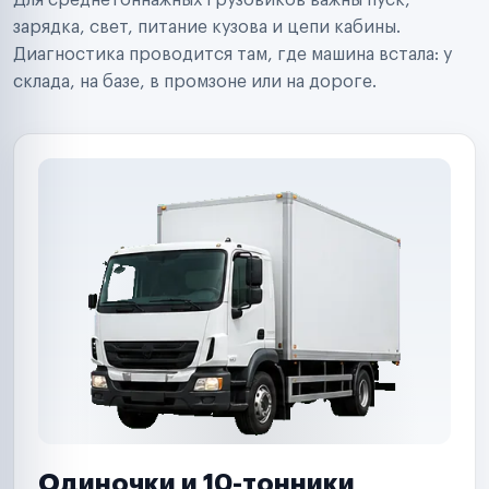
Для среднетоннажных грузовиков важны пуск,
Аренда спецтехники
Ремонт спецтехники
зарядка, свет, питание кузова и цепи кабины.
Ритейл-сети
Диагностика проводится там, где машина встала: у
Управляющие компании
склада, на базе, в промзоне или на дороге.
Страховые компании
B2B-дистрибьюторы
Одиночки и 10-тонники