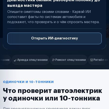
выезда мастера
Опишите симптомы своими словами - Карвэй ИИ
сопоставит факты по системам автомобиля и
подскажет, что проверять и о чём спросить мастера.
Открыть ИИ-диагностику
Нам доверяют
Частные автолюбители
Ремонт спецтехники
Ритейл-сети
Управляющие компании
С
Маркетплейсы
Службы доставки
Логистические компании
Транспортные компании
Таксопарки
ОДИНОЧКИ И 10-ТОННИКИ
Автопарки
Что проверит автоэлектрик
Автодилеры
Сервисные центры
у одиночки или 10-тонника
Поставщики запчастей
Строительные компании