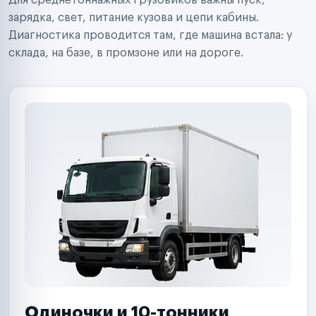
Для среднетоннажных грузовиков важны пуск,
Аренда спецтехники
Ремонт спецтехники
зарядка, свет, питание кузова и цепи кабины.
Ритейл-сети
Диагностика проводится там, где машина встала: у
Управляющие компании
склада, на базе, в промзоне или на дороге.
Страховые компании
B2B-дистрибьюторы
Одиночки и 10-тонники