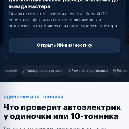
выезда мастера
Опишите симптомы своими словами - Карвэй ИИ
сопоставит факты по системам автомобиля и
подскажет, что проверять и о чём спросить мастера.
Открыть ИИ-диагностику
Нам доверяют
Частные автолюбители
ки
Ремонт спецтехники
Ритейл-сети
Управляющие компани
Маркетплейсы
Службы доставки
Логистические компании
Транспортные компании
Таксопарки
ОДИНОЧКИ И 10-ТОННИКИ
Автопарки
Что проверит автоэлектрик
Автодилеры
Сервисные центры
у одиночки или 10-тонника
Поставщики запчастей
Строительные компании