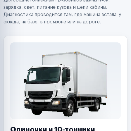
Для среднетоннажных грузовиков важны пуск,
Аренда спецтехники
Ремонт спецтехники
зарядка, свет, питание кузова и цепи кабины.
Ритейл-сети
Диагностика проводится там, где машина встала: у
Управляющие компании
склада, на базе, в промзоне или на дороге.
Страховые компании
B2B-дистрибьюторы
Одиночки и 10-тонники