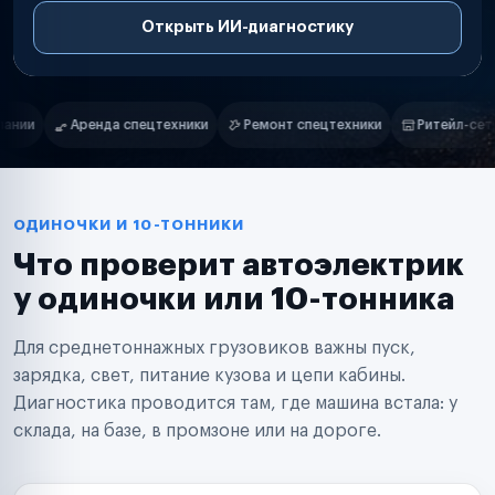
Открыть ИИ-диагностику
Нам доверяют
Частные автолюбители
Ремонт спецтехники
Ритейл-сети
Управляющие компании
С
Маркетплейсы
Службы доставки
Логистические компании
Транспортные компании
Таксопарки
ОДИНОЧКИ И 10-ТОННИКИ
Автопарки
Что проверит автоэлектрик
Автодилеры
Сервисные центры
у одиночки или 10-тонника
Поставщики запчастей
Строительные компании
Для среднетоннажных грузовиков важны пуск,
Аренда спецтехники
Ремонт спецтехники
зарядка, свет, питание кузова и цепи кабины.
Ритейл-сети
Диагностика проводится там, где машина встала: у
Управляющие компании
склада, на базе, в промзоне или на дороге.
Страховые компании
B2B-дистрибьюторы