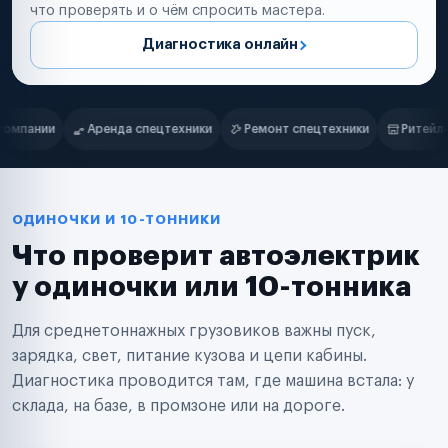
что проверять и о чём спросить мастера.
Диагностика онлайн
Нам доверяют
Частные автолюбители
ики
Ремонт спецтехники
Ритейл-сети
Управляющие компан
Маркетплейсы
Службы доставки
Логистические компании
Транспортные компании
Таксопарки
ОДИНОЧКИ И 10-ТОННИКИ
Автопарки
Что проверит автоэлектрик
Автодилеры
Сервисные центры
у одиночки или 10-тонника
Поставщики запчастей
Строительные компании
Для среднетоннажных грузовиков важны пуск,
Аренда спецтехники
Ремонт спецтехники
зарядка, свет, питание кузова и цепи кабины.
Ритейл-сети
Диагностика проводится там, где машина встала: у
Управляющие компании
склада, на базе, в промзоне или на дороге.
Страховые компании
B2B-дистрибьюторы