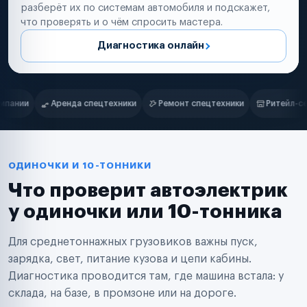
разберёт их по системам автомобиля и подскажет,
что проверять и о чём спросить мастера.
Диагностика онлайн
Нам доверяют
Частные автолюбители
и
Ремонт спецтехники
Ритейл-сети
Управляющие компании
Маркетплейсы
Службы доставки
Логистические компании
Транспортные компании
Таксопарки
ОДИНОЧКИ И 10-ТОННИКИ
Автопарки
Что проверит автоэлектрик
Автодилеры
Сервисные центры
у одиночки или 10-тонника
Поставщики запчастей
Строительные компании
Для среднетоннажных грузовиков важны пуск,
Аренда спецтехники
Ремонт спецтехники
зарядка, свет, питание кузова и цепи кабины.
Ритейл-сети
Диагностика проводится там, где машина встала: у
Управляющие компании
склада, на базе, в промзоне или на дороге.
Страховые компании