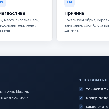
02
03
иагностика
Причина
Б, массу, силовые цепи,
Локализуем обрыв, корот
едохранители, реле и
замыкание, сбой блока ил
зъемы.
датчика.
ЧТО УКАЗАТЬ В
тоннаж и ти
симптомы. Мастер
ь диагностики и
марку, моде
какие систе