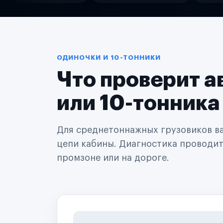
Службы доставки
Логистические компании
Транспортные компании
Таксопарки
Автопарки
Автодилеры
ОДИНОЧКИ И 10-ТОННИКИ
Сервисные центры
Что проверит а
Поставщики запчастей
Строительные компании
Аренда спецтехники
или 10-тонника
Ремонт спецтехники
Ритейл-сети
Управляющие компании
Для среднетоннажных грузовиков важ
Страховые компании
цепи кабины. Диагностика проводится
B2B-дистрибьюторы
промзоне или на дороге.