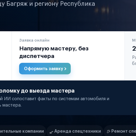
ду Багряж и региону Республика
Заявка онлайн
М
Напрямую мастеру, без
2
диспетчера
Р
б
Оформить заявку
оломку до выезда мастера
й ИИ сопоставит факты по системам автомобиля и
ь мастера.
Аренда спецтехники
Ремонт спецтехники
Ритей