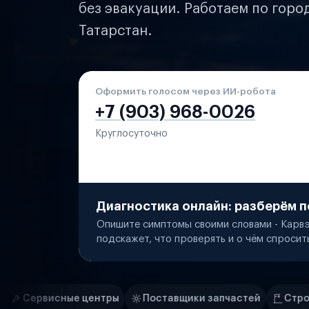
без эвакуации. Работаем по горо
Татарстан.
Оформить голосом через ИИ-робота
+7 (903) 968-0026
Круглосуточно
Диагностика онлайн: разберём п
Опишите симптомы своими словами - Карвэ
подскажет, что проверять и о чём спросит
Нам доверяют
Частные автолюбители
тры
Поставщики запчастей
Строительные компании
Маркетплейсы