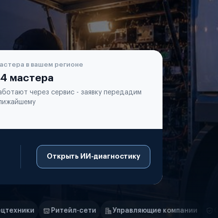
астера в вашем регионе
4 мастера
аботают через сервис - заявку передадим
лижайшему
Открыть ИИ-диагностику
л-сети
Управляющие компании
Страховые компании