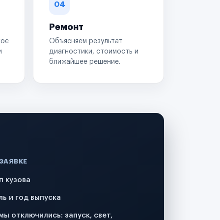
04
Ремонт
кое
Объясняем результат
и
диагностики, стоимость и
ближайшее решение.
 ЗАЯВКЕ
п кузова
ль и год выпуска
мы отключились: запуск, свет,