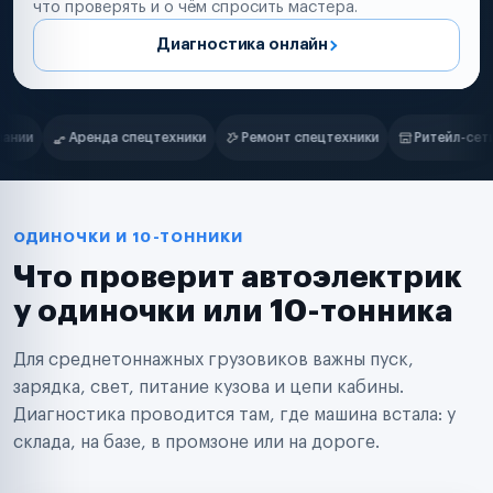
что проверять и о чём спросить мастера.
Диагностика онлайн
Нам доверяют
Частные автолюбители
Ремонт спецтехники
Ритейл-сети
Управляющие компании
Маркетплейсы
Службы доставки
Логистические компании
Транспортные компании
Таксопарки
ОДИНОЧКИ И 10-ТОННИКИ
Автопарки
Что проверит автоэлектрик
Автодилеры
Сервисные центры
у одиночки или 10-тонника
Поставщики запчастей
Строительные компании
Для среднетоннажных грузовиков важны пуск,
Аренда спецтехники
Ремонт спецтехники
зарядка, свет, питание кузова и цепи кабины.
Ритейл-сети
Диагностика проводится там, где машина встала: у
Управляющие компании
склада, на базе, в промзоне или на дороге.
Страховые компании
B2B-дистрибьюторы