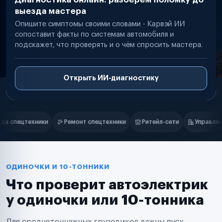
выезда мастера
Опишите симптомы своими словами - Карвэй ИИ
сопоставит факты по системам автомобиля и
подскажет, что проверять и о чём спросить мастера.
Открыть ИИ-диагностику
Нам доверяют
Частные автолюбители
цтехники
Ритейл-сети
Управляющие компании
Страховые 
Маркетплейсы
Службы доставки
Логистические компании
Транспортные компании
Таксопарки
ОДИНОЧКИ И 10-ТОННИКИ
Автопарки
Что проверит автоэлектрик
Автодилеры
Сервисные центры
у одиночки или 10-тонника
Поставщики запчастей
Строительные компании