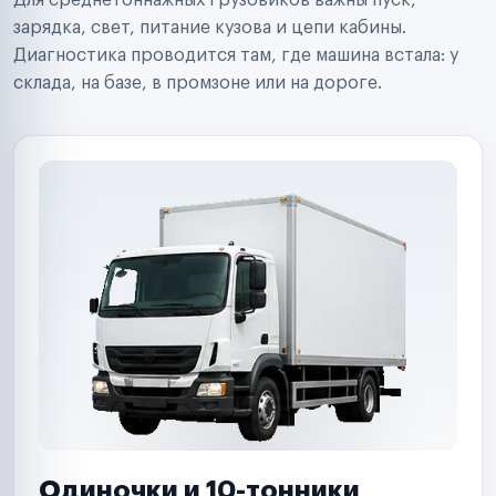
Для среднетоннажных грузовиков важны пуск,
Аренда спецтехники
Ремонт спецтехники
зарядка, свет, питание кузова и цепи кабины.
Ритейл-сети
Диагностика проводится там, где машина встала: у
Управляющие компании
склада, на базе, в промзоне или на дороге.
Страховые компании
B2B-дистрибьюторы
Одиночки и 10-тонники