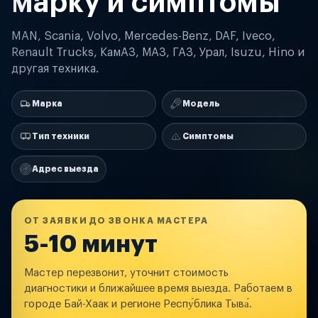
марку и симптомы
MAN, Scania, Volvo, Mercedes-Benz, DAF, Iveco,
Renault Trucks, КамАЗ, МАЗ, ГАЗ, Урал, Isuzu, Hino и
другая техника.
Марка
Модель
Тип техники
Симптомы
Адрес выезда
ОТ ЗАЯВКИ ДО ЗВОНКА МАСТЕРА
5-10 минут
Мастер перезвонит, уточнит стоимость
диагностики и ближайшее время выезда. Работаем в
городе Бай-Хаак и регионе Респу́блика Тыва́.