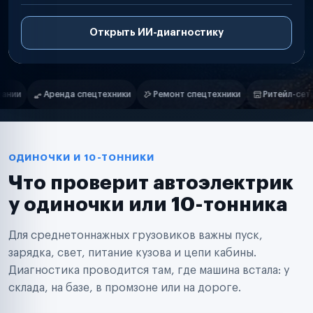
Открыть ИИ-диагностику
Нам доверяют
Частные автолюбители
Ремонт спецтехники
Ритейл-сети
Управляющие компании
Маркетплейсы
Службы доставки
Логистические компании
Транспортные компании
Таксопарки
ОДИНОЧКИ И 10-ТОННИКИ
Автопарки
Что проверит автоэлектрик
Автодилеры
Сервисные центры
у одиночки или 10-тонника
Поставщики запчастей
Строительные компании
Для среднетоннажных грузовиков важны пуск,
Аренда спецтехники
Ремонт спецтехники
зарядка, свет, питание кузова и цепи кабины.
Ритейл-сети
Диагностика проводится там, где машина встала: у
Управляющие компании
склада, на базе, в промзоне или на дороге.
Страховые компании
B2B-дистрибьюторы