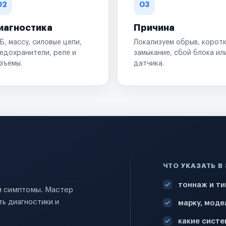
02
03
иагностика
Причина
Б, массу, силовые цепи,
Локализуем обрыв, корот
едохранители, реле и
замыкание, сбой блока ил
зъемы.
датчика.
ЧТО УКАЗАТЬ В
тоннаж и ти
 и симптомы. Мастер
ь диагностики и
марку, моде
какие систе