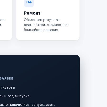
04
Ремонт
кое
Объясняем результат
и
диагностики, стоимость и
ближайшее решение.
 ЗАЯВКЕ
п кузова
ль и год выпуска
мы отключились: запуск, свет,