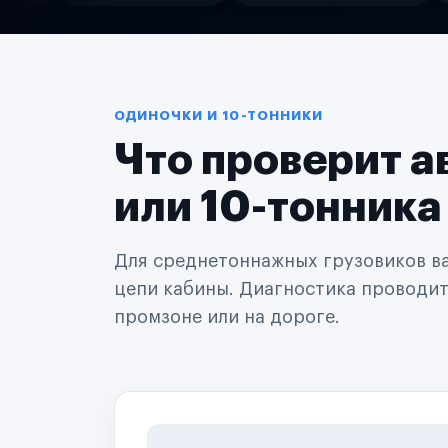
Службы доставки
Логистические компании
Транспортные компании
Таксопарки
Автопарки
Автодилеры
ОДИНОЧКИ И 10-ТОННИКИ
Сервисные центры
Что проверит а
Поставщики запчастей
Строительные компании
Аренда спецтехники
или 10-тонника
Ремонт спецтехники
Ритейл-сети
Управляющие компании
Для среднетоннажных грузовиков важ
Страховые компании
цепи кабины. Диагностика проводится
B2B-дистрибьюторы
промзоне или на дороге.