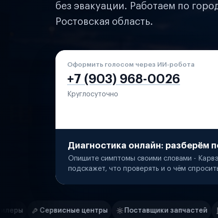
без эвакуации. Работаем по горо
Ростовская область.
Оформить голосом через ИИ-робота
+7 (903) 968-0026
Круглосуточно
Диагностика онлайн: разберём п
Опишите симптомы своими словами - Карвэ
подскажет, что проверять и о чём спросит
Нам доверяют
Частные автолюбители
е центры
Поставщики запчастей
Строительные ком
Маркетплейсы