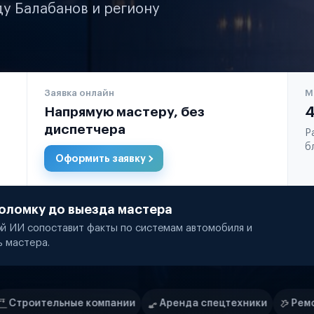
ду Балабанов и региону
Заявка онлайн
М
Напрямую мастеру, без
4
диспетчера
Р
б
Оформить заявку
оломку до выезда мастера
й ИИ сопоставит факты по системам автомобиля и
ь мастера.
пании
Аренда спецтехники
Ремонт спецтехники