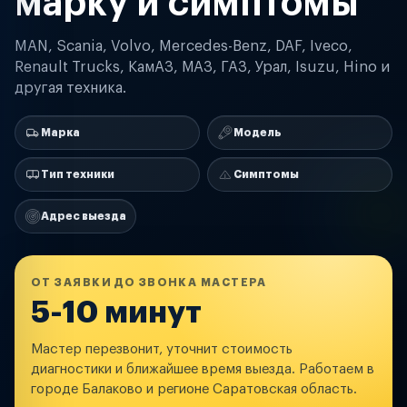
марку и симптомы
MAN, Scania, Volvo, Mercedes-Benz, DAF, Iveco,
Renault Trucks, КамАЗ, МАЗ, ГАЗ, Урал, Isuzu, Hino и
другая техника.
Марка
Модель
Тип техники
Симптомы
Адрес выезда
ОТ ЗАЯВКИ ДО ЗВОНКА МАСТЕРА
5-10 минут
Мастер перезвонит, уточнит стоимость
диагностики и ближайшее время выезда. Работаем в
городе Балаково и регионе Саратовская область.