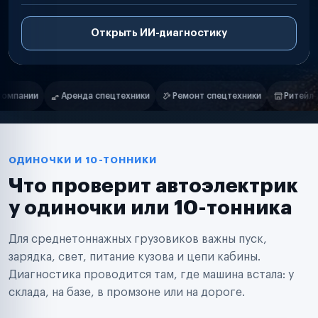
Открыть ИИ-диагностику
Нам доверяют
Частные автолюбители
и
Ремонт спецтехники
Ритейл-сети
Управляющие компании
Маркетплейсы
Службы доставки
Логистические компании
Транспортные компании
Таксопарки
ОДИНОЧКИ И 10-ТОННИКИ
Автопарки
Что проверит автоэлектрик
Автодилеры
Сервисные центры
у одиночки или 10-тонника
Поставщики запчастей
Строительные компании
Для среднетоннажных грузовиков важны пуск,
Аренда спецтехники
Ремонт спецтехники
зарядка, свет, питание кузова и цепи кабины.
Ритейл-сети
Диагностика проводится там, где машина встала: у
Управляющие компании
склада, на базе, в промзоне или на дороге.
Страховые компании
B2B-дистрибьюторы