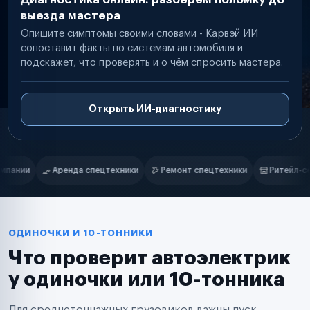
выезда мастера
Опишите симптомы своими словами - Карвэй ИИ
сопоставит факты по системам автомобиля и
подскажет, что проверять и о чём спросить мастера.
Открыть ИИ-диагностику
Нам доверяют
Частные автолюбители
Ремонт спецтехники
Ритейл-сети
Управляющие компании
Маркетплейсы
Службы доставки
Логистические компании
Транспортные компании
Таксопарки
ОДИНОЧКИ И 10-ТОННИКИ
Автопарки
Что проверит автоэлектрик
Автодилеры
Сервисные центры
у одиночки или 10-тонника
Поставщики запчастей
Строительные компании