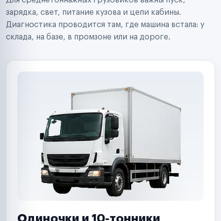
Для среднетоннажных грузовиков важны пуск,
Аренда спецтехники
Ремонт спецтехники
зарядка, свет, питание кузова и цепи кабины.
Ритейл-сети
Диагностика проводится там, где машина встала: у
Управляющие компании
склада, на базе, в промзоне или на дороге.
Страховые компании
B2B-дистрибьюторы
Одиночки и 10-тонники