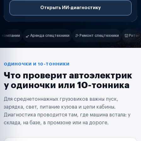
Открыть ИИ-диагностику
Нам доверяют
Частные автолюбители
ики
Ремонт спецтехники
Ритейл-сети
Управляющие компан
Маркетплейсы
Службы доставки
Логистические компании
Транспортные компании
Таксопарки
ОДИНОЧКИ И 10-ТОННИКИ
Автопарки
Что проверит автоэлектрик
Автодилеры
Сервисные центры
у одиночки или 10-тонника
Поставщики запчастей
Строительные компании
Для среднетоннажных грузовиков важны пуск,
Аренда спецтехники
Ремонт спецтехники
зарядка, свет, питание кузова и цепи кабины.
Ритейл-сети
Диагностика проводится там, где машина встала: у
Управляющие компании
склада, на базе, в промзоне или на дороге.
Страховые компании
B2B-дистрибьюторы