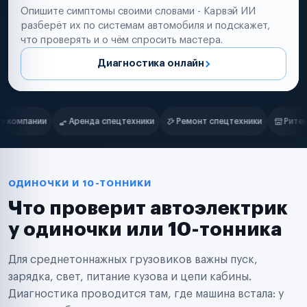
Опишите симптомы своими словами - Карвэй ИИ
разберёт их по системам автомобиля и подскажет,
что проверять и о чём спросить мастера.
Диагностика онлайн
Нам доверяют
Частные автолюбители
ники
Ремонт спецтехники
Ритейл-сети
Управляющие компан
Маркетплейсы
Службы доставки
Логистические компании
Транспортные компании
Таксопарки
ОДИНОЧКИ И 10-ТОННИКИ
Автопарки
Что проверит автоэлектрик
Автодилеры
Сервисные центры
у одиночки или 10-тонника
Поставщики запчастей
Строительные компании
Для среднетоннажных грузовиков важны пуск,
Аренда спецтехники
Ремонт спецтехники
зарядка, свет, питание кузова и цепи кабины.
Ритейл-сети
Диагностика проводится там, где машина встала: у
Управляющие компании