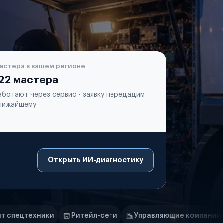
астера в вашем регионе
22 мастера
аботают через сервис - заявку передадим
лижайшему
Открыть ИИ-диагностику
Ритейл-сети
Управляющие компании
Страховые ком