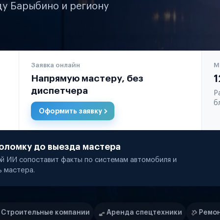
ду Барыбино и региону
Заявка онлайн
М
Напрямую мастеру, без
1
диспетчера
Р
б
Оформить заявку
оломку до выезда мастера
й ИИ сопоставит факты по системам автомобиля и
ь мастера.
пании
Аренда спецтехники
Ремонт спецтехники