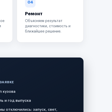
04
Ремонт
кое
Объясняем результат
и
диагностики, стоимость и
ближайшее решение.
 ЗАЯВКЕ
п кузова
ль и год выпуска
мы отключились: запуск, свет,