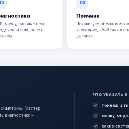
02
03
иагностика
Причина
Б, массу, силовые цепи,
Локализуем обрыв, корот
едохранители, реле и
замыкание, сбой блока ил
зъемы.
датчика.
ЧТО УКАЗАТЬ В
тоннаж и ти
и симптомы. Мастер
ь диагностики и
марку, моде
какие систе