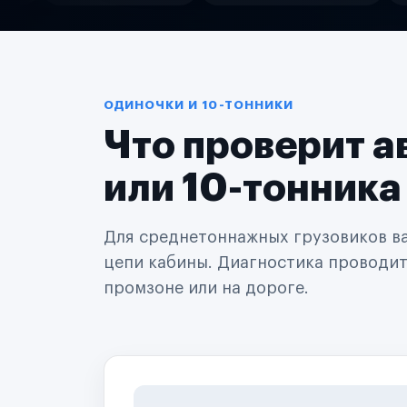
Службы доставки
Логистические компании
Транспортные компании
Таксопарки
Автопарки
Автодилеры
ОДИНОЧКИ И 10-ТОННИКИ
Сервисные центры
Что проверит а
Поставщики запчастей
Строительные компании
Аренда спецтехники
или 10-тонника
Ремонт спецтехники
Ритейл-сети
Управляющие компании
Для среднетоннажных грузовиков важ
Страховые компании
цепи кабины. Диагностика проводится
B2B-дистрибьюторы
промзоне или на дороге.