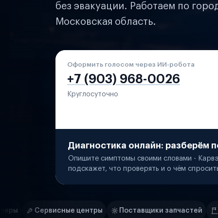
без эвакуации. Работаем по горо
Московская область.
Оформить голосом через ИИ-робота
+7 (903) 968-0026
Круглосуточно
Диагностика онлайн: разберём п
Опишите симптомы своими словами - Карвэ
подскажет, что проверять и о чём спросит
Нам доверяют
Частные автолюбители
е центры
Поставщики запчастей
Строительные ком
Маркетплейсы