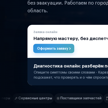
без эвакуации. Работаем по горо
область.
Заявка онлайн
Напрямую мастеру, без диспет
Оформить заявку
Диагностика онлайн: разберём п
Опишите симптомы своими словами - Карвэ
подскажет, что проверять и о чём спросит
Нам доверяют
Частные автолюбители
 центры
Поставщики запчастей
Строительные комп
Маркетплейсы
Службы доставки