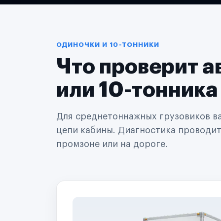
Логистические компании
Транспортные компании
Таксопарки
Автопарки
Автодилеры
ОДИНОЧКИ И 10-ТОННИКИ
Сервисные центры
Что проверит а
Поставщики запчастей
Строительные компании
Аренда спецтехники
или 10-тонника
Ремонт спецтехники
Ритейл-сети
Управляющие компании
Для среднетоннажных грузовиков важ
Страховые компании
цепи кабины. Диагностика проводится
B2B-дистрибьюторы
промзоне или на дороге.