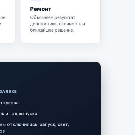
Ремонт
кое
Объясняем результат
и
диагностики, стоимость и
ближайшее решение.
 ЗАЯВКЕ
п кузова
ль и год выпуска
мы отключились: запуск, свет,
ов