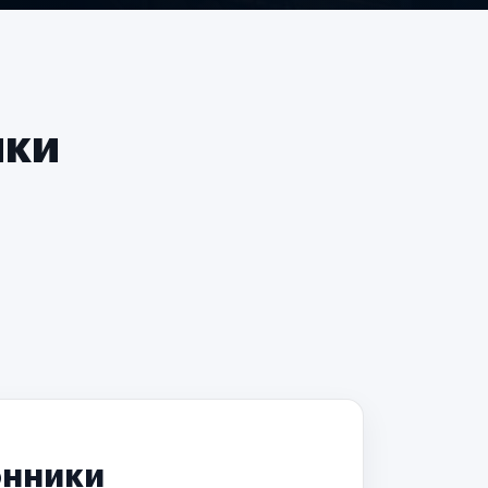
чки
онники