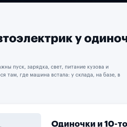
втоэлектрик у одино
ны пуск, зарядка, свет, питание кузова и
 там, где машина встала: у склада, на базе, в
Одиночки и 10-т