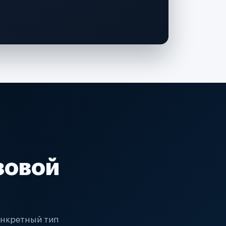
зовой
онкретный тип