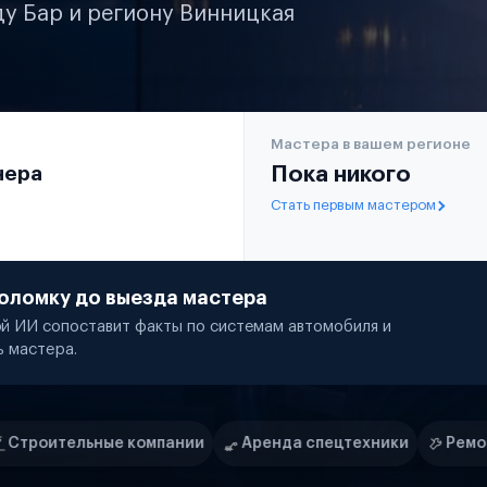
ду Бар и региону Винницкая
Мастера в вашем регионе
чера
Пока никого
Стать первым мастером
оломку до выезда мастера
й ИИ сопоставит факты по системам автомобиля и
ь мастера.
ании
Аренда спецтехники
Ремонт спецтехники