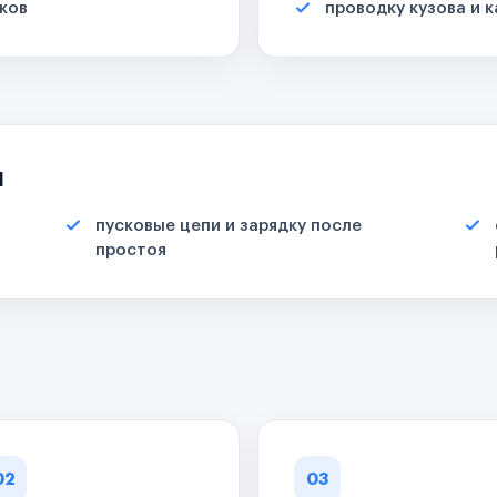
ков
проводку кузова и 
я
пусковые цепи и зарядку после
простоя
02
03