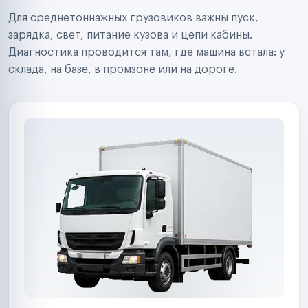
Строительные компании
Для среднетоннажных грузовиков важны пуск,
Аренда спецтехники
Ремонт спецтехники
зарядка, свет, питание кузова и цепи кабины.
Ритейл-сети
Диагностика проводится там, где машина встала: у
Управляющие компании
склада, на базе, в промзоне или на дороге.
Страховые компании
B2B-дистрибьюторы