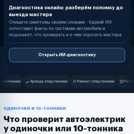
Диагностика онлайн: разберём поломку до
выезда мастера
Опишите симптомы своими словами - Карвэй ИИ
сопоставит факты по системам автомобиля и
подскажет, что проверять и о чём спросить мастера.
Открыть ИИ-диагностику
Нам доверяют
Частные автолюбители
ники
Ремонт спецтехники
Ритейл-сети
Управляющие компа
Маркетплейсы
Службы доставки
Логистические компании
Транспортные компании
Таксопарки
ОДИНОЧКИ И 10-ТОННИКИ
Автопарки
Что проверит автоэлектрик
Автодилеры
Сервисные центры
у одиночки или 10-тонника
Поставщики запчастей