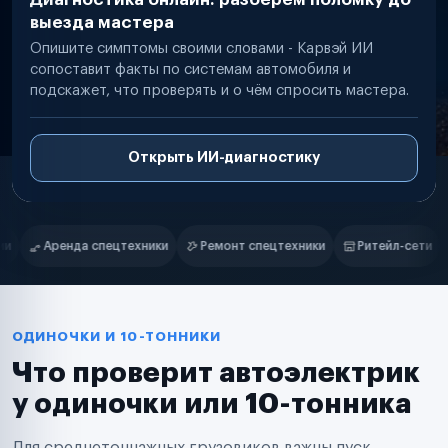
выезда мастера
Опишите симптомы своими словами - Карвэй ИИ
сопоставит факты по системам автомобиля и
подскажет, что проверять и о чём спросить мастера.
Открыть ИИ-диагностику
Нам доверяют
Частные автолюбители
Ремонт спецтехники
Ритейл-сети
Управляющие компании
С
Маркетплейсы
Службы доставки
Логистические компании
Транспортные компании
Таксопарки
ОДИНОЧКИ И 10-ТОННИКИ
Автопарки
Что проверит автоэлектрик
Автодилеры
Сервисные центры
у одиночки или 10-тонника
Поставщики запчастей
Строительные компании