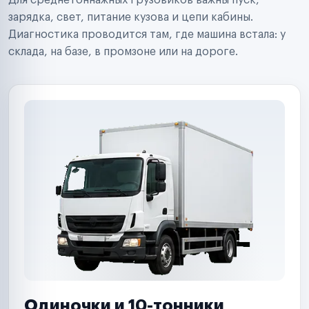
Для среднетоннажных грузовиков важны пуск,
Аренда спецтехники
Ремонт спецтехники
зарядка, свет, питание кузова и цепи кабины.
Ритейл-сети
Диагностика проводится там, где машина встала: у
Управляющие компании
склада, на базе, в промзоне или на дороге.
Страховые компании
B2B-дистрибьюторы
Одиночки и 10-тонники