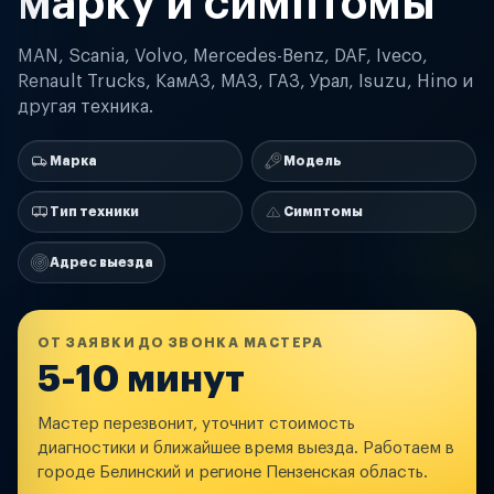
марку и симптомы
MAN, Scania, Volvo, Mercedes-Benz, DAF, Iveco,
Renault Trucks, КамАЗ, МАЗ, ГАЗ, Урал, Isuzu, Hino и
другая техника.
Марка
Модель
Тип техники
Симптомы
Адрес выезда
ОТ ЗАЯВКИ ДО ЗВОНКА МАСТЕРА
5-10 минут
Мастер перезвонит, уточнит стоимость
диагностики и ближайшее время выезда. Работаем в
городе Белинский и регионе Пензенская область.