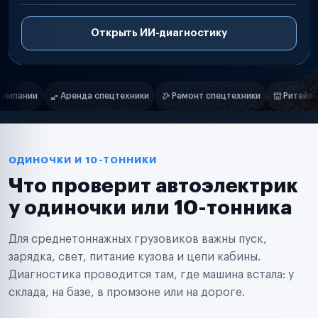
Открыть ИИ-диагностику
Нам доверяют
Частные автолюбители
Ремонт спецтехники
Ритейл-сети
Управляющие компании
Маркетплейсы
Службы доставки
Логистические компании
Транспортные компании
Таксопарки
ОДИНОЧКИ И 10-ТОННИКИ
Автопарки
Что проверит автоэлектрик
Автодилеры
Сервисные центры
у одиночки или 10-тонника
Поставщики запчастей
Строительные компании
Для среднетоннажных грузовиков важны пуск,
Аренда спецтехники
Ремонт спецтехники
зарядка, свет, питание кузова и цепи кабины.
Ритейл-сети
Диагностика проводится там, где машина встала: у
Управляющие компании
склада, на базе, в промзоне или на дороге.
Страховые компании
B2B-дистрибьюторы