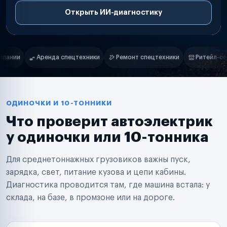
Открыть ИИ-диагностику
Нам доверяют
Частные автолюбители
Ремонт спецтехники
Ритейл-сети
Управляющие компании
Маркетплейсы
Службы доставки
Логистические компании
Транспортные компании
Таксопарки
ОДИНОЧКИ И 10-ТОННИКИ
Автопарки
Что проверит автоэлектрик
Автодилеры
Сервисные центры
у одиночки или 10-тонника
Поставщики запчастей
Строительные компании
Для среднетоннажных грузовиков важны пуск,
Аренда спецтехники
Ремонт спецтехники
зарядка, свет, питание кузова и цепи кабины.
Ритейл-сети
Диагностика проводится там, где машина встала: у
Управляющие компании
склада, на базе, в промзоне или на дороге.
Страховые компании
B2B-дистрибьюторы