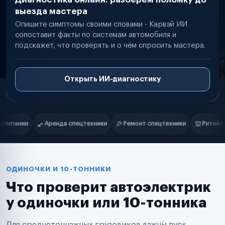
выезда мастера
Опишите симптомы своими словами - Карвэй ИИ
сопоставит факты по системам автомобиля и
подскажет, что проверять и о чём спросить мастера.
Открыть ИИ-диагностику
Нам доверяют
Частные автолюбители
и
Ремонт спецтехники
Ритейл-сети
Управляющие компании
Маркетплейсы
Службы доставки
Логистические компании
Транспортные компании
Таксопарки
ОДИНОЧКИ И 10-ТОННИКИ
Автопарки
Что проверит автоэлектрик
Автодилеры
Сервисные центры
у одиночки или 10-тонника
Поставщики запчастей
Строительные компании