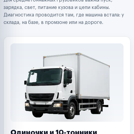
Для среднетоннажных грузовиков важны пуск,
Аренда спецтехники
Ремонт спецтехники
зарядка, свет, питание кузова и цепи кабины.
Ритейл-сети
Диагностика проводится там, где машина встала: у
Управляющие компании
склада, на базе, в промзоне или на дороге.
Страховые компании
B2B-дистрибьюторы
Одиночки и 10-тонники