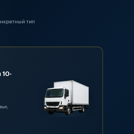
онкретный тип
 10-
вые,