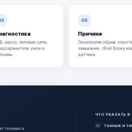
02
03
иагностика
Причина
Б, массу, силовые цепи,
Локализуем обрыв, корот
едохранители, реле и
замыкание, сбой блока ил
зъемы.
датчика.
ЧТО УКАЗАТЬ В
тоннаж и ти
п техники и