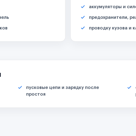
аккумуляторы и сил
нель
предохранители, ре
ков
проводку кузова и 
я
пусковые цепи и зарядку после
простоя