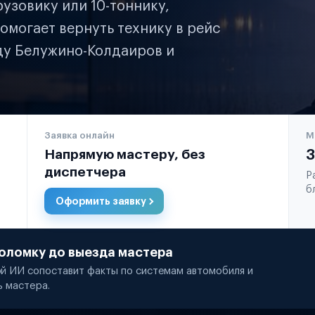
узовику или 10-тоннику,
омогает вернуть технику в рейс
оду Белужино-Колдаиров и
Заявка онлайн
М
Напрямую мастеру, без
3
диспетчера
Р
б
Оформить заявку
оломку до выезда мастера
й ИИ сопоставит факты по системам автомобиля и
ь мастера.