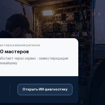
астера в вашем регионе
0 мастеров
аботают через сервис - заявку передадим
лижайшему
Открыть ИИ-диагностику