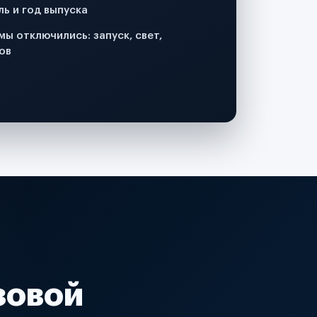
ль и год выпуска
мы отключились: запуск, свет,
ов
зовой